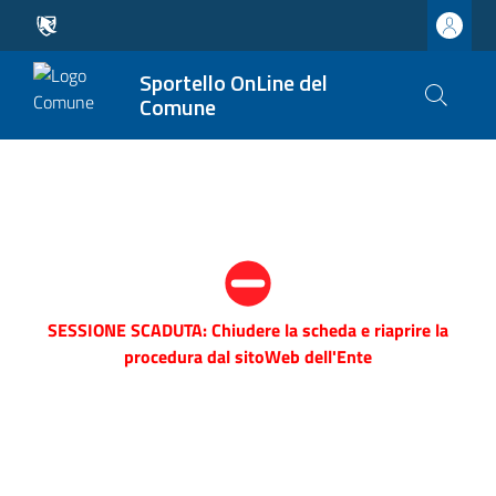
Sportello OnLine del
Comune
SESSIONE SCADUTA: Chiudere la scheda e riaprire la
procedura dal sitoWeb dell'Ente